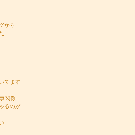
グから
た
いてます
仕事関係
ゃるのが
い