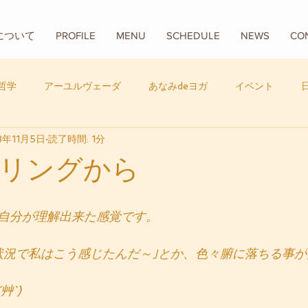
Aについて
PROFILE
MENU
SCHEDULE
NEWS
CO
哲学
アーユルヴェーダ
あなみdeヨガ
イベント
8年11月5日
読了時間: 1分
フード
バリ
数秘学
リングから
自分が理解出来た感覚です。
状況で私はこう感じたんだ～｣とか、色々腑に落ちる事
艸`)