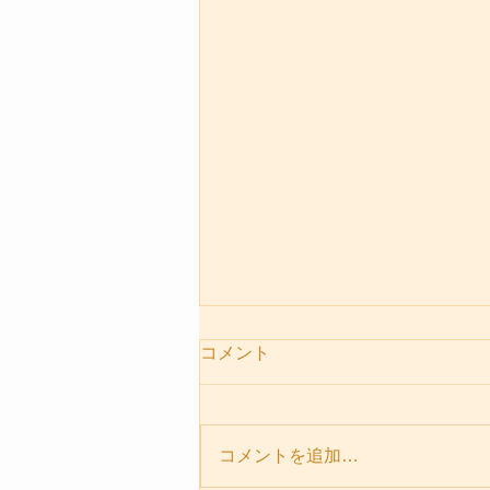
コメント
コメントを追加…
宇宙元旦 春分の日