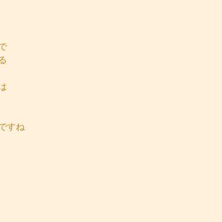
で
る
は
ですね