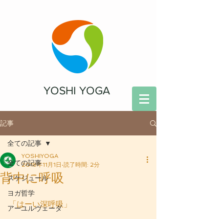
YOSHI YOGA
記事
全ての記事
YOSHIYOGA
全ての記事
2018年11月1日
読了時間: 2分
背中に呼吸
スケジュール
ヨガ哲学
「はーい深呼吸」
アーユルヴェーダ