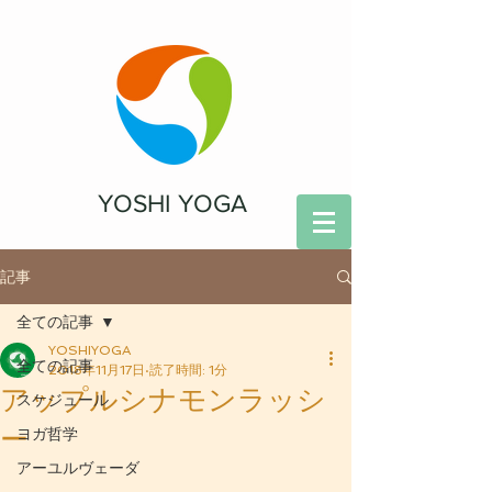
YOSHI YOGA
記事
全ての記事
YOSHIYOGA
全ての記事
2018年11月17日
読了時間: 1分
アップルシナモンラッシ
スケジュール
ー
ヨガ哲学
アーユルヴェーダ