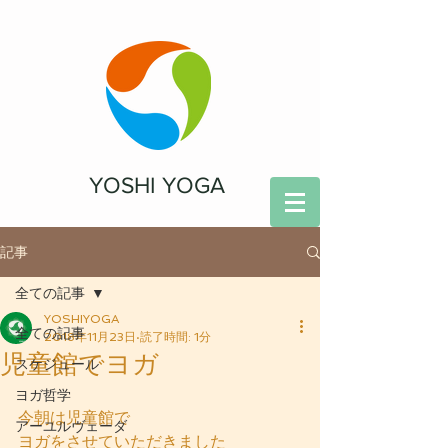
YOSHI YOGA
記事
全ての記事
YOSHIYOGA
全ての記事
2018年11月23日
読了時間: 1分
児童館でヨガ
スケジュール
ヨガ哲学
今朝は児童館で
アーユルヴェーダ
ヨガをさせていただきました