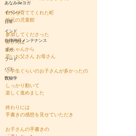
あなみdeヨガ
イベント
自分を育ててくれた町
地元の児童館
日常
インド
参加してくださった
自律神経メンテナンス
皆さんは
赤ちゃんから
ヨガ
若いお父さん お母さん
フード
バリ
小学生ぐらいのお子さんが多かったの
で
数秘学
しっかり動いて
楽しく進めました
終わりには
手書きの感想を見せていただき
お子さんの手書きの