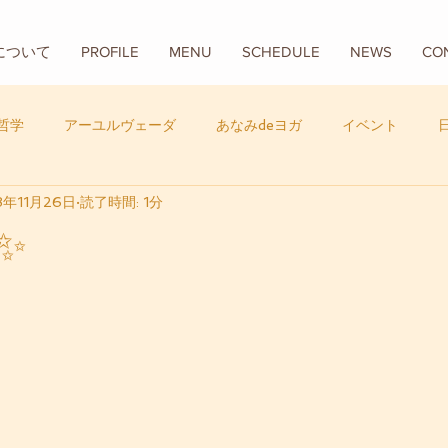
Aについて
PROFILE
MENU
SCHEDULE
NEWS
CO
哲学
アーユルヴェーダ
あなみdeヨガ
イベント
8年11月26日
読了時間: 1分
フード
バリ
数秘学
✨