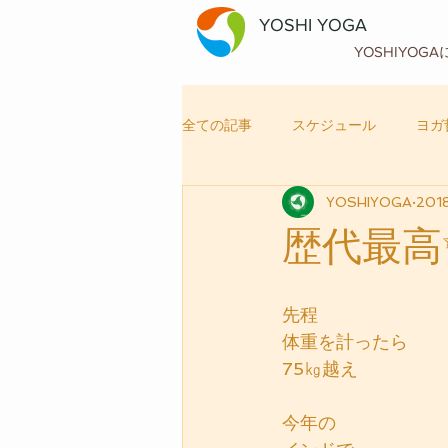
YOSHI YOGA
YOSHIYOG
全ての記事
スケジュール
ヨガ
YOSHIYOGA
201
自律神経メンテナンス
ヨガ
歴代最高
先程
体重を計ったら
75㎏越え
今年の