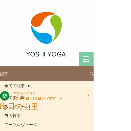
YOSHI YOGA
記事
全ての記事
YOSHIYOGA
全ての記事
2018年12月30日
読了時間: 1分
晦日の山里
スケジュール
ヨガ哲学
アーユルヴェーダ