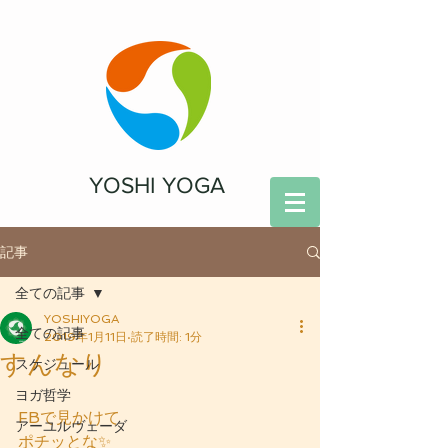
YOSHI YOGA
記事
全ての記事
YOSHIYOGA
全ての記事
2019年1月11日
読了時間: 1分
すんなり
スケジュール
ヨガ哲学
FBで見かけて
アーユルヴェーダ
ポチッとな✨