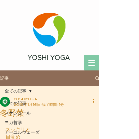
YOSHI YOGA
記事
全ての記事
YOSHIYOGA
全ての記事
2019年1月16日
読了時間: 1分
冬野菜
スケジュール
ヨガ哲学
スッキリと
アーユルヴェーダ
目覚め