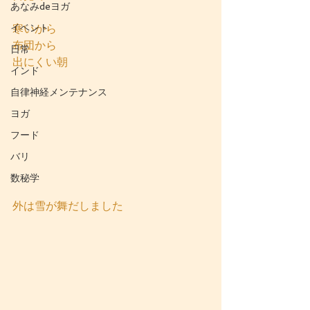
あなみdeヨガ
イベント
寒いから
布団から
日常
出にくい朝
インド
自律神経メンテナンス
ヨガ
フード
バリ
数秘学
外は雪が舞だしました