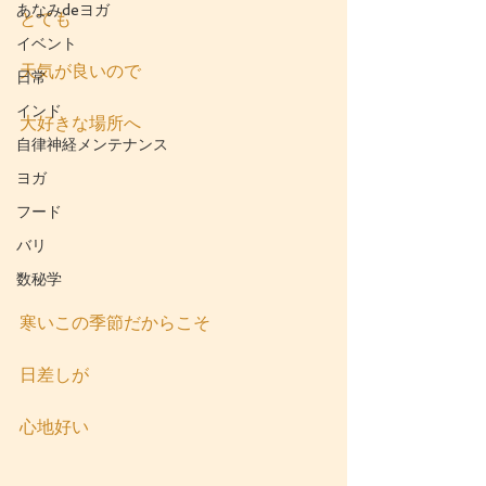
あなみdeヨガ
とても
イベント
天気が良いので
日常
インド
大好きな場所へ
自律神経メンテナンス
ヨガ
フード
バリ
数秘学
寒いこの季節だからこそ
日差しが
心地好い