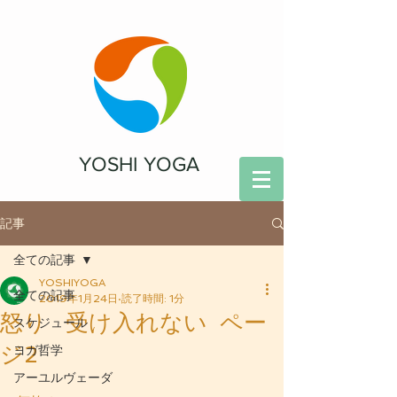
YOSHI YOGA
記事
全ての記事
YOSHIYOGA
全ての記事
2019年1月24日
読了時間: 1分
怒り 受け入れない ペー
スケジュール
ジ2
ヨガ哲学
アーユルヴェーダ