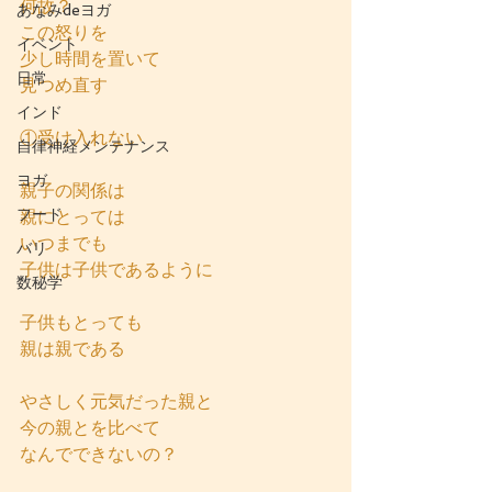
何故？
あなみdeヨガ
この怒りを
イベント
少し時間を置いて
日常
見つめ直す
インド
①受け入れない
自律神経メンテナンス
ヨガ
親子の関係は 
フード
親にとっては
いつまでも
バリ
子供は子供であるように
数秘学
子供もとっても
親は親である
やさしく元気だった親と
今の親とを比べて
なんでできないの？