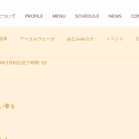
Aについて
PROFILE
MENU
SCHEDULE
NEWS
CO
哲学
アーユルヴェーダ
あなみdeヨガ
イベント
19年2月6日
読了時間: 1分
フード
バリ
数秘学
い事を