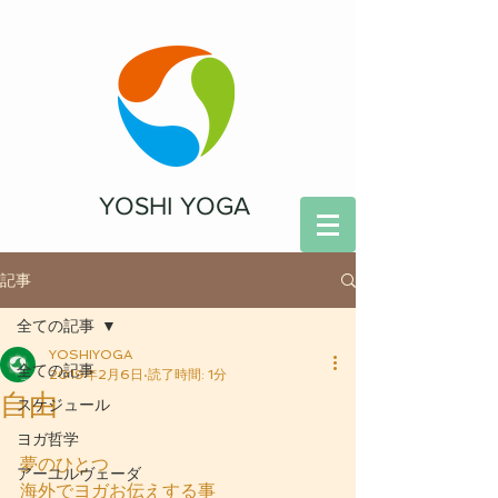
YOSHI YOGA
記事
全ての記事
YOSHIYOGA
全ての記事
2019年2月6日
読了時間: 1分
自由
スケジュール
ヨガ哲学
夢のひとつ
アーユルヴェーダ
海外でヨガお伝えする事