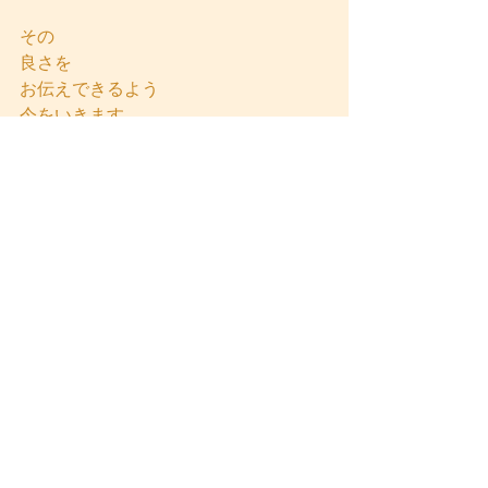
その
良さを
お伝えできるよう
今をいきます
日常
すべて表示
最新記事