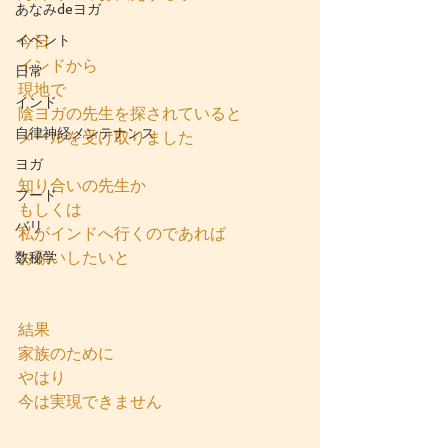
あなみdeヨガ
イベント
今日
インドから
日常
現地で
インド
陰ヨガの先生を探されていると
自律神経メンテナンス
メールを受け取りました
ヨガ
知り合いの先生か
フード
もしくは
バリ
私がインドへ行くのであれば
お願いしたいと
数秘学
結果
家族のために
やはり
今は実現できません