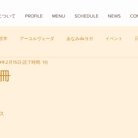
Aについて
PROFILE
MENU
SCHEDULE
NEWS
CO
哲学
アーユルヴェーダ
あなみdeヨガ
イベント
9年2月15日
読了時間: 1分
フード
バリ
数秘学
冊
ス