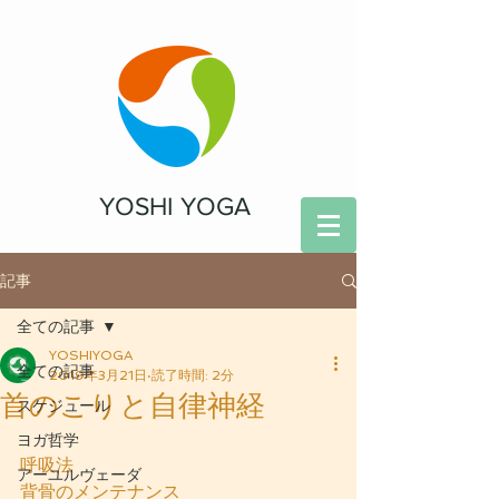
YOSHI YOGA
記事
全ての記事
YOSHIYOGA
全ての記事
2019年3月21日
読了時間: 2分
首のこりと自律神経
スケジュール
ヨガ哲学
呼吸法
アーユルヴェーダ
背骨のメンテナンス