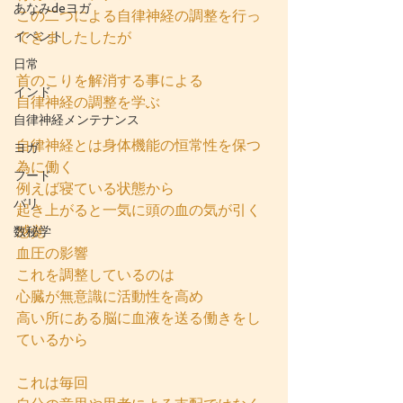
あなみdeヨガ
この二つによる自律神経の調整を行っ
イベント
てきましたしたが
日常
首のこりを解消する事による
インド
自律神経の調整を学ぶ
自律神経メンテナンス
自律神経とは身体機能の恒常性を保つ
ヨガ
為に働く
フード
例えば寝ている状態から
バリ
起き上がると一気に頭の血の気が引く
感覚
数秘学
血圧の影響
これを調整しているのは
心臓が無意識に活動性を高め
高い所にある脳に血液を送る働きをし
ているから
これは毎回