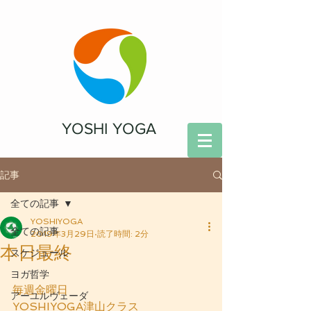
YOSHI YOGA
記事
全ての記事
YOSHIYOGA
全ての記事
2019年3月29日
読了時間: 2分
本日最終
スケジュール
ヨガ哲学
毎週金曜日
アーユルヴェーダ
YOSHIYOGA津山クラス