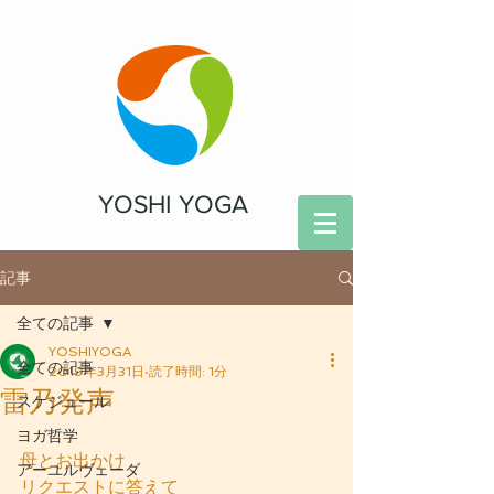
YOSHI YOGA
記事
全ての記事
YOSHIYOGA
全ての記事
2019年3月31日
読了時間: 1分
雷乃発声
スケジュール
ヨガ哲学
母とお出かけ
アーユルヴェーダ
リクエストに答えて