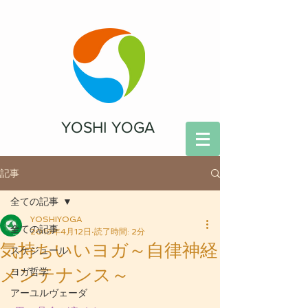
YOSHI YOGA
記事
全ての記事
YOSHIYOGA
全ての記事
2019年4月12日
読了時間: 2分
気持ちいいヨガ～自律神経
スケジュール
メンテナンス～
ヨガ哲学
アーユルヴェーダ