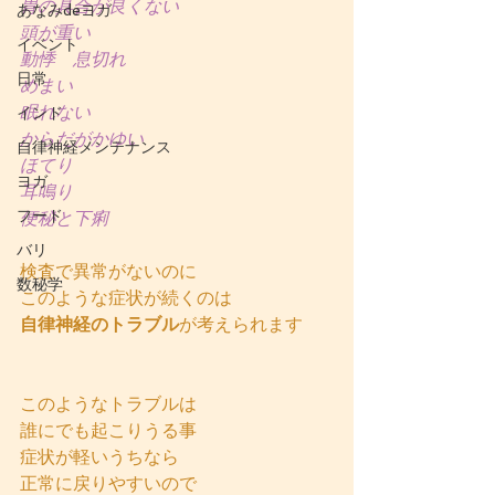
胃の具合が良くない
あなみdeヨガ
頭が重い
イベント
動悸　息切れ
日常
めまい
眠れない
インド
からだがかゆい
自律神経メンテナンス
ほてり
ヨガ
耳鳴り
フード
便秘と下痢
バリ
検査で異常がないのに
数秘学
このような症状が続くのは
自律神経のトラブル
が考えられます
このようなトラブルは
誰にでも起こりうる事
症状が軽いうちなら
正常に戻りやすいので