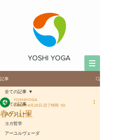
YOSHI YOGA
記事
全ての記事
YOSHIYOGA
全ての記事
2019年4月25日
読了時間: 1分
春の山里
スケジュール
ヨガ哲学
アーユルヴェーダ