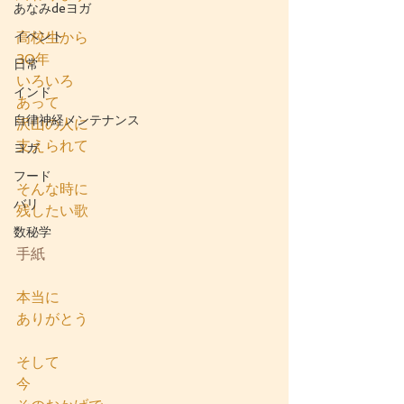
あなみdeヨガ
イベント
高校生から
30年
日常
いろいろ
インド
あって
自律神経メンテナンス
沢山の人に
支えられて
ヨガ
フード
そんな時に
バリ
残したい歌
数秘学
手紙
本当に
ありがとう
そして
今