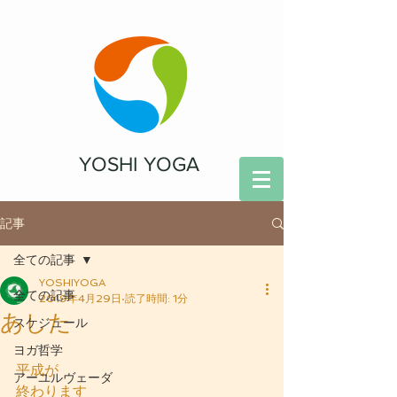
YOSHI YOGA
記事
全ての記事
YOSHIYOGA
全ての記事
2019年4月29日
読了時間: 1分
あした
スケジュール
ヨガ哲学
平成が
アーユルヴェーダ
終わります