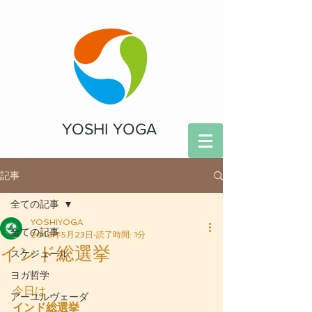
YOSHI YOGA
記事
全ての記事
YOSHIYOGA
全ての記事
2019年5月23日
読了時間: 1分
インド総選挙
スケジュール
ヨガ哲学
今日は
アーユルヴェーダ
インド総選挙