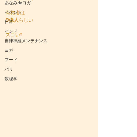
あなみdeヨガ
イベント
有権者は
9億人
らしい
日常
インド
スゴい❗
自律神経メンテナンス
ヨガ
フード
バリ
数秘学