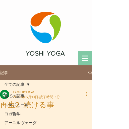
YOSHI YOGA
記事
全ての記事
YOSHIYOGA
全ての記事
2019年6月13日
読了時間: 1分
再生2 続ける事
スケジュール
ヨガ哲学
アーユルヴェーダ