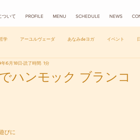
Aについて
PROFILE
MENU
SCHEDULE
NEWS
CO
哲学
アーユルヴェーダ
あなみdeヨガ
イベント
9年6月18日
読了時間: 1分
フード
バリ
数秘学
でハンモック ブランコ
遊びに