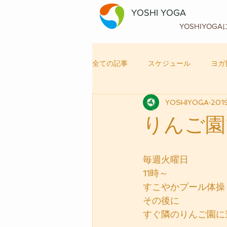
YOSHI YOGA
YOSHIYOG
全ての記事
スケジュール
ヨガ
YOSHIYOGA
201
自律神経メンテナンス
ヨガ
りんご園
毎週火曜日
11時～
すこやかプール体操
その後に
すぐ隣のりんご園に