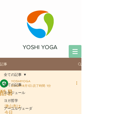
YOSHI YOGA
記事
全ての記事
YOSHIYOGA
全ての記事
2019年8月1日
読了時間: 1分
酷暑
スケジュール
ヨガ哲学
津山市は
アーユルヴェーダ
今日