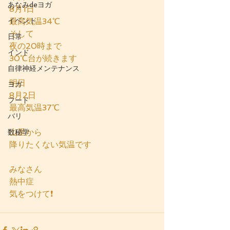
あなみdeヨガ
8月1日　
イベント
最高気温34℃
そして
日常
夜の20時まで
インド
30℃台が続きます
自律神経メンテナンス
明日
ヨガ
8月2日
フード
最高気温37℃
バリ
山里から
数秘学
降りたくない気温です
みなさん
熱中症
気をつけて❗