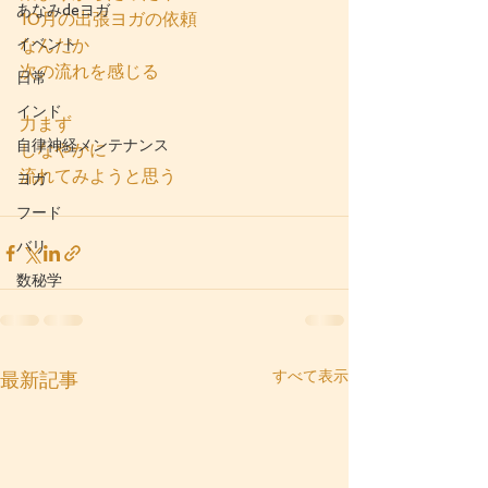
あなみdeヨガ
10月の出張ヨガの依頼
イベント
なんだか
次の流れを感じる
日常
インド
力まず
自律神経メンテナンス
しなやかに
流れてみようと思う
ヨガ
フード
バリ
数秘学
すべて表示
最新記事