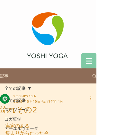
YOSHI YOGA
記事
全ての記事
YOSHIYOGA
全ての記事
2019年9月19日
読了時間: 1分
流れその2
スケジュール
ヨガ哲学
実家のある
アーユルヴェーダ
集まりからたった今