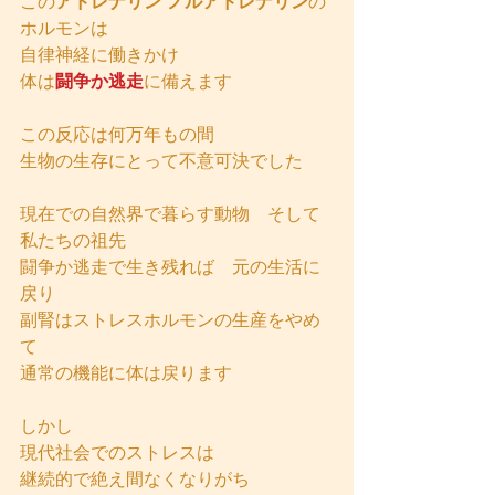
この
アドレナリン ノルアドレナリン
の
ホルモンは
自律神経に働きかけ
体は
闘争か逃走
に備えます
この反応は何万年もの間
生物の生存にとって不意可決でした
現在での自然界で暮らす動物　そして
私たちの祖先
闘争か逃走で生き残れば　元の生活に
戻り
副腎はストレスホルモンの生産をやめ
て
通常の機能に体は戻ります
しかし
現代社会でのストレスは
継続的で絶え間なくなりがち