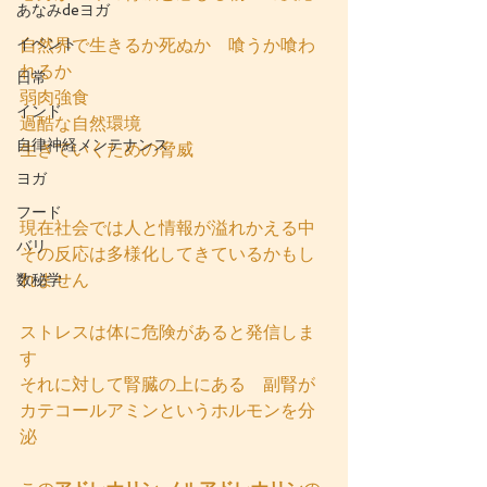
あなみdeヨガ
イベント
自然界で生きるか死ぬか　喰うか喰わ
れるか
日常
弱肉強食
インド
過酷な自然環境
自律神経メンテナンス
生きていくための脅威
ヨガ
フード
現在社会では人と情報が溢れかえる中
バリ
その反応は多様化してきているかもし
れません
数秘学
ストレスは体に危険があると発信しま
す
それに対して腎臓の上にある　副腎が
カテコールアミンというホルモンを分
泌