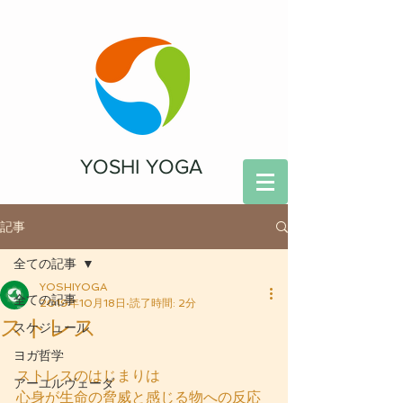
YOSHI YOGA
記事
全ての記事
YOSHIYOGA
全ての記事
2019年10月18日
読了時間: 2分
ストレス
スケジュール
ヨガ哲学
ストレスのはじまりは
アーユルヴェーダ
心身が生命の脅威と感じる物への反応