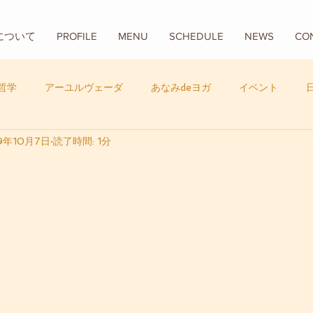
Aについて
PROFILE
MENU
SCHEDULE
NEWS
CO
哲学
アーユルヴェーダ
あなみdeヨガ
イベント
9年10月7日
読了時間: 1分
フード
バリ
数秘学