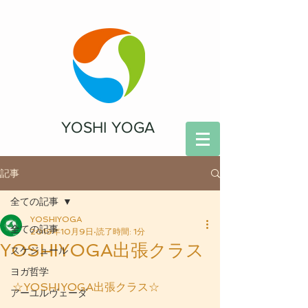
YOSHI YOGA
記事
全ての記事
YOSHIYOGA
全ての記事
2019年10月9日
読了時間: 1分
YOSHIYOGA出張クラス
スケジュール
ヨガ哲学
☆YOSHIYOGA出張クラス☆
アーユルヴェーダ