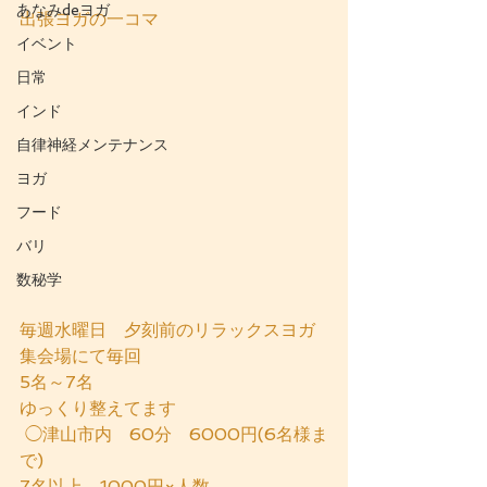
あなみdeヨガ
出張ヨガの一コマ
イベント
日常
インド
自律神経メンテナンス
ヨガ
フード
バリ
数秘学
毎週水曜日　夕刻前のリラックスヨガ
集会場にて毎回
5名～7名
ゆっくり整えてます
 ◯津山市内　60分　6000円(6名様ま
で)
7名以上　1000円×人数