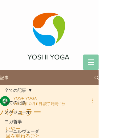
YOSHI YOGA
記事
全ての記事
YOSHIYOGA
全ての記事
2019年10月11日
読了時間: 1分
バチュラー
スケジュール
ヨガ哲学
いやー
アーユルヴェーダ
回を重ねるごと