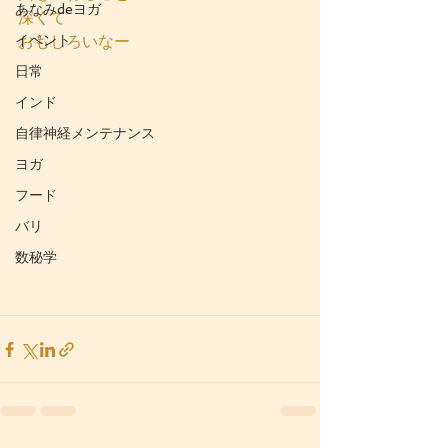
あなみdeヨガ
深くて
イベント
おもしろいなー
日常
インド
自律神経メンテナンス
ヨガ
フード
バリ
数秘学