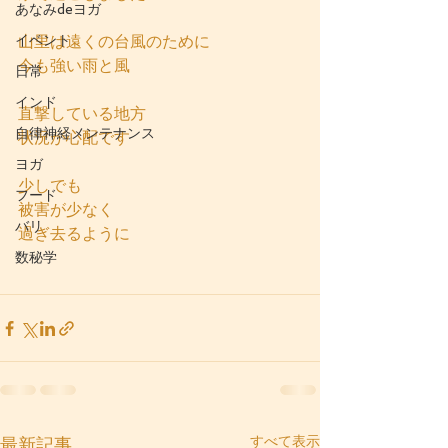
あなみdeヨガ
イベント
山里は遠くの台風のために
今も強い雨と風
日常
インド
直撃している地方
自律神経メンテナンス
状況が心配です
ヨガ
少しでも
フード
被害が少なく
バリ
過ぎ去るように
数秘学
すべて表示
最新記事