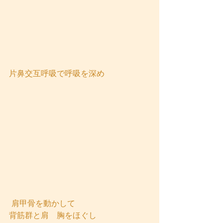
片鼻交互呼吸で呼吸を深め
 肩甲骨を動かして
背筋群と肩　胸をほぐし