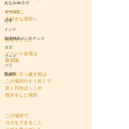
あなみdeヨガ
イベント
その前に
大好きな場所へ
日常
インド
自律神経メンテナンス
秋祭りでした
ヨガ
イベント会場は
フード
衆楽園
バリ
山里に引っ越す前は
数秘学
この場所のすぐ近くで
良く日向ぼっこや
散歩をした場所
この場所で
ヨガをできること