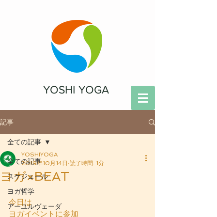
YOSHI YOGA
記事
全ての記事
YOSHIYOGA
全ての記事
2019年10月14日
読了時間: 1分
ヨガ×BEAT
スケジュール
ヨガ哲学
今日は
アーユルヴェーダ
ヨガイベントに参加