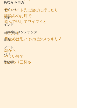
あなみdeヨガ
イベント
昔のバイト先に遊びに行ったり
馴染みのお店で
日常
飲んで話してワイワイと
インド
自律神経メンテナンス
それでも
目覚めは思いそのほかスッキリ🎵
ヨガ
フード
朝から
バリ
やよい軒で　
おかわり三杯🍚
数秘学