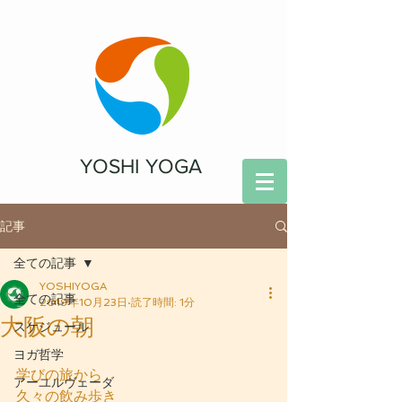
YOSHI YOGA
記事
全ての記事
YOSHIYOGA
全ての記事
2019年10月23日
読了時間: 1分
大阪の朝
スケジュール
ヨガ哲学
学びの旅から
アーユルヴェーダ
久々の飲み歩き