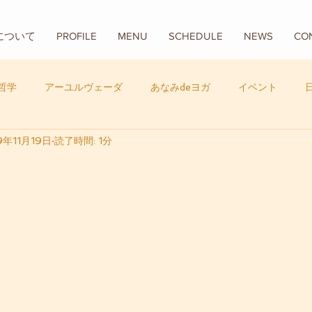
Aについて
PROFILE
MENU
SCHEDULE
NEWS
CO
哲学
アーユルヴェーダ
あなみdeヨガ
イベント
9年11月19日
読了時間: 1分
フード
バリ
数秘学