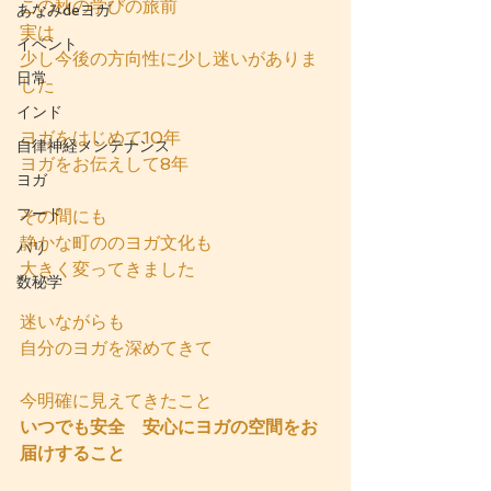
この秋の学びの旅前
あなみdeヨガ
実は
イベント
少し今後の方向性に少し迷いがありま
日常
した
インド
ヨガをはじめて10年
自律神経メンテナンス
ヨガをお伝えして8年
ヨガ
フード
その間にも
静かな町ののヨガ文化も
バリ
大きく変ってきました
数秘学
迷いながらも
自分のヨガを深めてきて
今明確に見えてきたこと
いつでも安全　安心にヨガの空間をお
届けすること