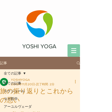
YOSHI YOGA
記事
全ての記事
YOSHIYOGA
全ての記事
2019年11月20日
読了時間: 2分
旅の振り返りとこれから
スケジュール
の思い
ヨガ哲学
アーユルヴェーダ