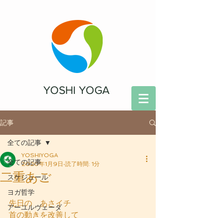
YOSHI YOGA
記事
全ての記事
YOSHIYOGA
全ての記事
2020年1月9日
読了時間: 1分
二重あご
スケジュール
ヨガ哲学
先日の　あさイチ
アーユルヴェーダ
首の動きを改善して