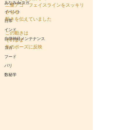
あなみdeヨガ
二重アゴ　フェイスラインをスッキリ
イベント
させる
動きを伝えていました
日常
インド
この動きは
自律神経メンテナンス
そのまま
魚のポーズに反映
ヨガ
フード
バリ
数秘学