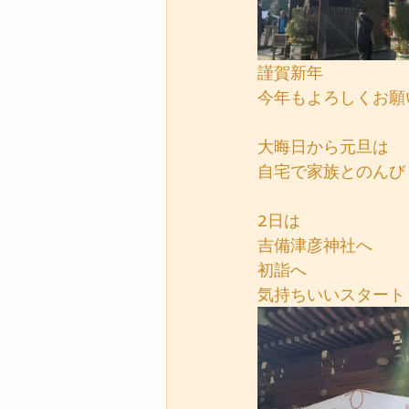
謹賀新年
今年もよろしくお願
大晦日から元旦は
自宅で家族とのんび
2日は
吉備津彦神社へ
初詣へ
気持ちいいスタート