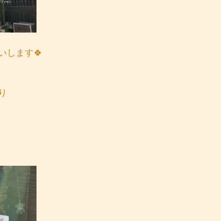
いします🍀
り