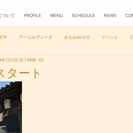
Aについて
PROFILE
MENU
SCHEDULE
NEWS
CO
哲学
アーユルヴェーダ
あなみdeヨガ
イベント
3年1月3日
読了時間: 1分
フード
バリ
数秘学
年スタート