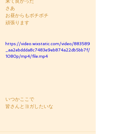
来て良かった
さあ
お昼からもボチボチ
頑張ります
https://video.wixstatic.com/video/883589
_aa2ebddda8c7483e9eb874a22db5bb7f/
1080p/mp4/file.mp4
いつかここで
皆さんとヨガしたいな