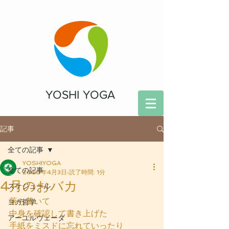
YOSHI YOGA
記事
全ての記事
YOSHIYOGA
全ての記事
2020年4月3日
読了時間: 1分
4月のおバカ
スケジュール
落ち着いて
ヨガ哲学
中身を確認して書き上げた
アーユルヴェーダ
手紙をミスドに忘れていったり