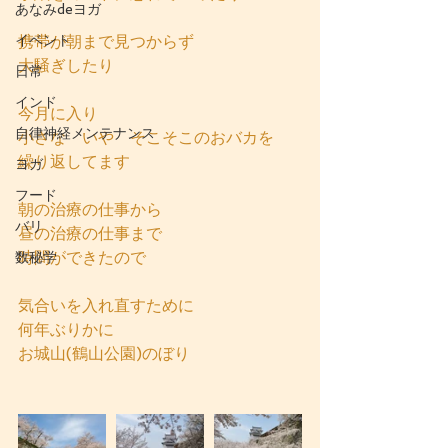
あなみdeヨガ
イベント
携帯が朝まで見つからず
大騒ぎしたり
日常
インド
今月に入り
自律神経メンテナンス
小さな　いや　そこそこのおバカを
繰り返してます
ヨガ
フード
朝の治療の仕事から
バリ
昼の治療の仕事まで
時間ができたので
数秘学
気合いを入れ直すために
何年ぶりかに
お城山(鶴山公園)のぼり