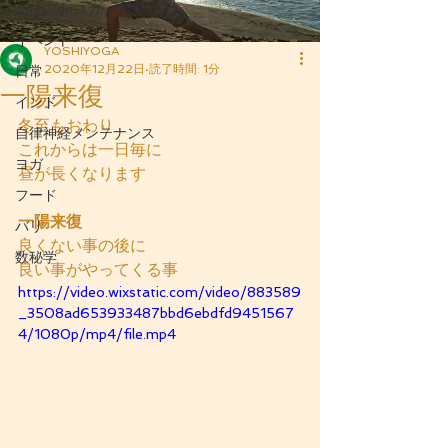
あなみdeヨガ
イベント
YOSHIYOGA
2020年12月22日
読了時間: 1分
日常
一陽来復
インド
冬至もおわり
自律神経メンテナンス
これからは一日毎に
ヨガ
昼が長くなります
フード
一陽来復
バリ
良くない事の後に
数秘学
良い事がやってくる事
https://video.wixstatic.com/video/883589
_3508ad653933487bbd6ebdfd9451567
4/1080p/mp4/file.mp4