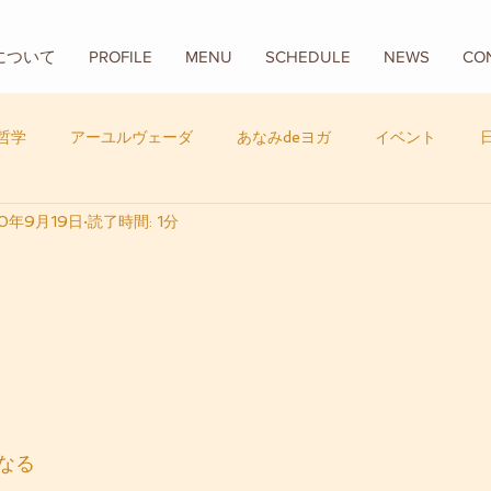
Aについて
PROFILE
MENU
SCHEDULE
NEWS
CO
哲学
アーユルヴェーダ
あなみdeヨガ
イベント
20年9月19日
読了時間: 1分
フード
バリ
数秘学
なる