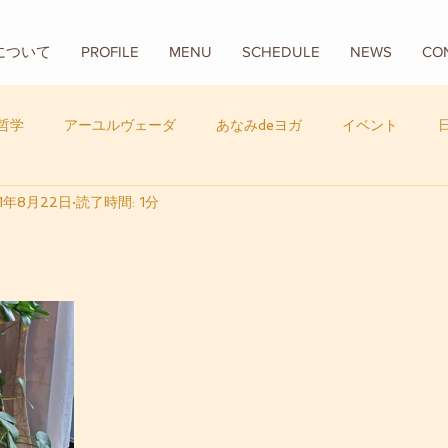
Aについて
PROFILE
MENU
SCHEDULE
NEWS
CO
哲学
アーユルヴェーダ
あなみdeヨガ
イベント
1年8月22日
読了時間: 1分
フード
バリ
数秘学