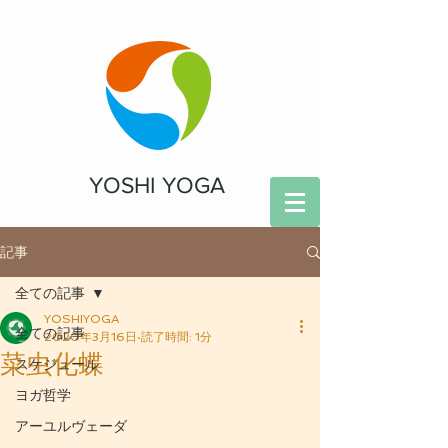
YOSHI YOGA
記事
全ての記事
YOSHIYOGA
全ての記事
2020年3月16日
読了時間: 1分
菜虫化蝶
スケジュール
ヨガ哲学
アーユルヴェーダ