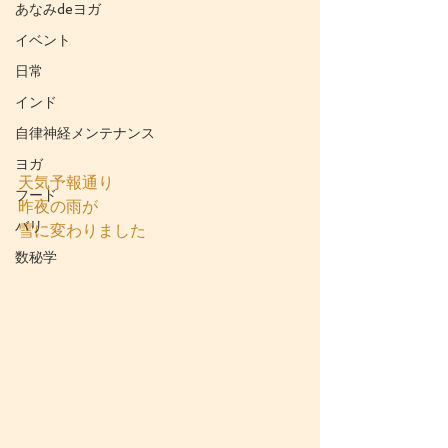
あなみdeヨガ
イベント
日常
インド
自律神経メンテナンス
ヨガ
天気予報通り
フード
昨夜の雨が
バリ
雪に変わりました
数秘学