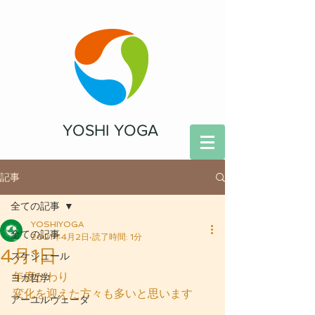
YOSHI YOGA
記事
全ての記事
YOSHIYOGA
全ての記事
2021年4月2日
読了時間: 1分
4月1日
スケジュール
年度がわり
ヨガ哲学
変化を迎えた方々も多いと思います
アーユルヴェーダ