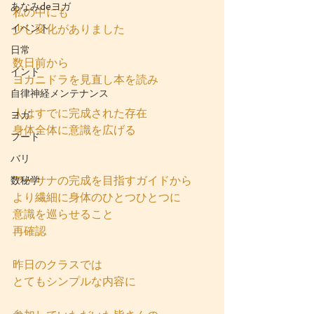
あなみdeヨガ
私の中にも
イベント
少し変化がありました
日常
数日前から
インド
ヨガニドラを見直し本を読み
自律神経メンテナンス
人はすでに完成された存在
ヨガ
身体全体に意識を広げる
フード
バリ
アーサナの完成を目指すガイドから
数秘学
より繊細に身体のひとつひとつに
意識を巡らせること
再確認
昨日のクラスでは
とてもシンプルな内容に