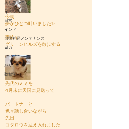
あなみdeヨガ
イベント
今朝
日常
夢がひとつ叶いました✨
インド
家族で
自律神経メンテナンス
グリーンヒルズを散歩する
ヨガ
フード
バリ
数秘学
先代のミミを
4月末に天国に見送って
パートナーと
色々話し合いながら
先日
コタロウを迎え入れました