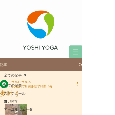
YOSHI YOGA
記事
全ての記事
YOSHIYOGA
全ての記事
2022年7月6日
読了時間: 1分
夢叶う
スケジュール
ヨガ哲学
アーユルヴェーダ