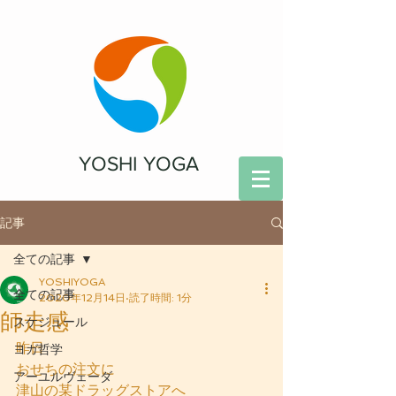
YOSHI YOGA
記事
全ての記事
YOSHIYOGA
全ての記事
2020年12月14日
読了時間: 1分
師走感
スケジュール
昨日
ヨガ哲学
おせちの注文に
アーユルヴェーダ
津山の某ドラッグストアへ