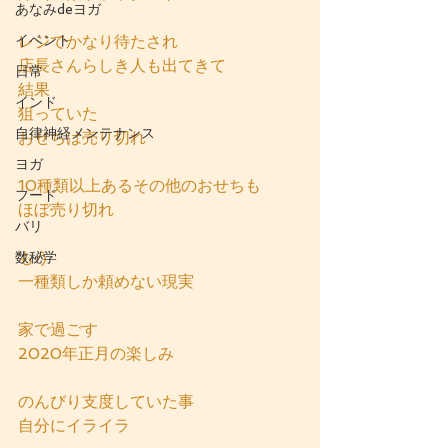
あなみdeヨガ
イベント
レジでかなり待たされ
店長さんらしき人も出てきて
日常
結果
インド
狙っていた
自律神経メンテナンス
おせちは売り切れ
ヨガ
10種類以上あるその他のおせちも
フード
ほぼ売り切れ
バリ
もう
数秘学
一種類しか頼めない現実
家で過ごす
2020年正月の楽しみ
のんびり支度していた事
自分にイライラ