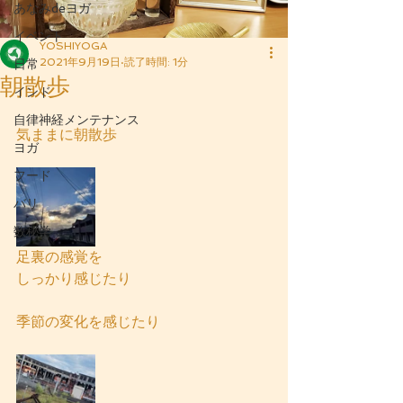
あなみdeヨガ
イベント
YOSHIYOGA
2021年9月19日
読了時間: 1分
日常
朝散歩
インド
自律神経メンテナンス
気ままに朝散歩
ヨガ
フード
バリ
数秘学
足裏の感覚を
しっかり感じたり
季節の変化を感じたり