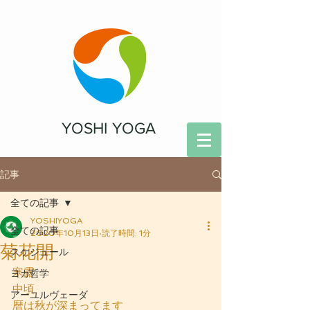
YOSHI YOGA
記事
全ての記事
YOSHIYOGA
全ての記事
2020年10月13日
読了時間: 1分
菊花開
スケジュール
寒露
ヨガ哲学
中頃
アーユルヴェーダ
暦は秋が深まってます