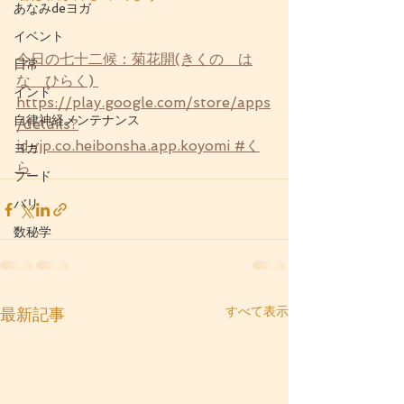
あなみdeヨガ
イベント
今日の七十二候：菊花開(きくの　は
日常
な　ひらく) 
インド
https://play.google.com/store/apps
自律神経メンテナンス
/details?
id=jp.co.heibonsha.app.koyomi #く
ヨガ
ら
フード
バリ
数秘学
すべて表示
最新記事