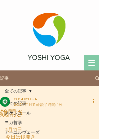
YOSHI YOGA
記事
全ての記事
YOSHIYOGA
全ての記事
2021年1月11日
読了時間: 1分
鏡開き
スケジュール
ヨガ哲学
1月11日
アーユルヴェーダ
今日は鏡開き