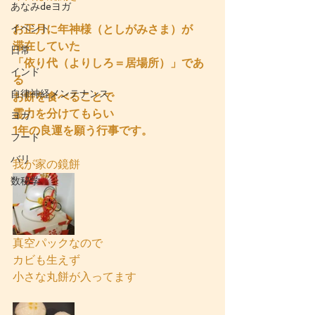
あなみdeヨガ
イベント
お正月に年神様（としがみさま）が
滞在していた
日常
「依り代（よりしろ＝居場所）」であ
インド
る
自律神経メンテナンス
お餅を食べることで
霊力を分けてもらい
ヨガ
1年の良運を願う行事です。
フード
バリ
我が家の鏡餅
数秘学
真空パックなので
カビも生えず
小さな丸餅が入ってます