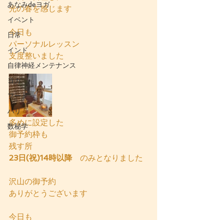
あなみdeヨガ
光の春を感じます
イベント
今日も
日常
パーソナルレッスン
インド
支度整いました
自律神経メンテナンス
ヨガ
フード
バリ
多めに設定した
数秘学
御予約枠も
残す所
23日(祝)14時以降　
のみとなりました
沢山の御予約
ありがとうございます
今日も