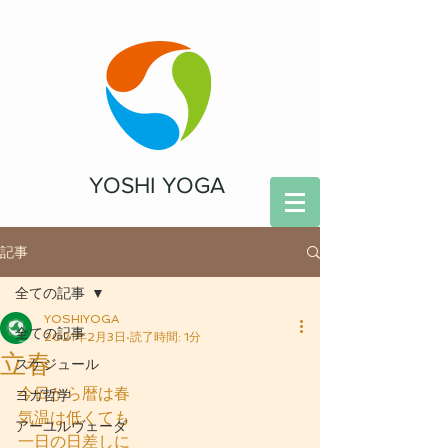
YOSHI YOGA
記事
全ての記事
YOSHIYOGA
全ての記事
2021年2月3日
読了時間: 1分
立春
スケジュール
今日から暦は春
ヨガ哲学
気温は低くても
アーユルヴェーダ
一日の日差しに