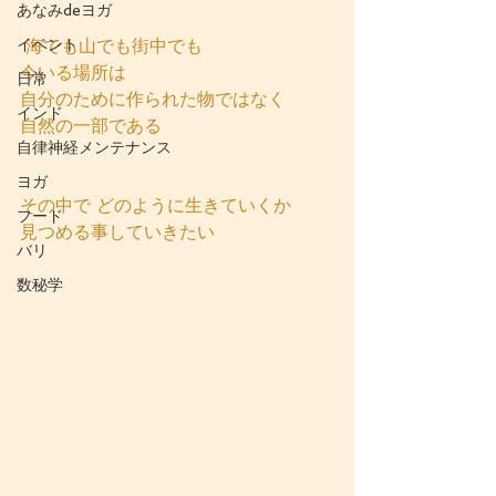
あなみdeヨガ
イベント
 海でも山でも街中でも 
今いる場所は 
日常
自分のために作られた物ではなく 
インド
自然の一部である  
自律神経メンテナンス
ヨガ
その中で どのように生きていくか 
フード
見つめる事していきたい
バリ
数秘学