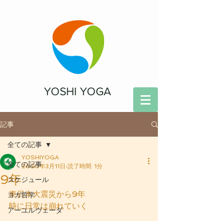
YOSHI YOGA
記事
全ての記事
YOSHIYOGA
全ての記事
2020年3月11日
読了時間: 1分
9年
スケジュール
東日本大震災から9年 
ヨガ哲学
時に日常は崩れていく
アーユルヴェーダ