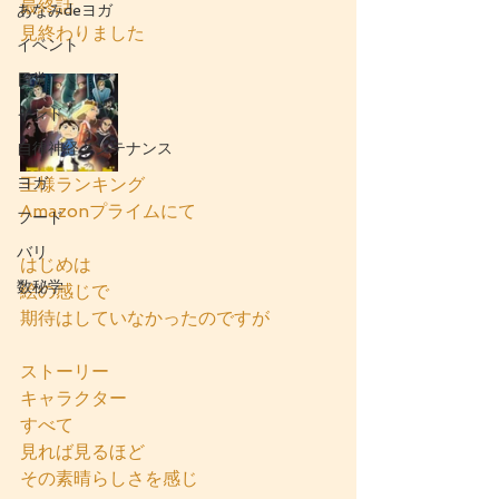
最終話
あなみdeヨガ
見終わりました
イベント
日常
インド
自律神経メンテナンス
ヨガ
王様ランキング
Amazonプライムにて
フード
バリ
はじめは
数秘学
絵の感じで
期待はしていなかったのですが
ストーリー
キャラクター
すべて
見れば見るほど
その素晴らしさを感じ