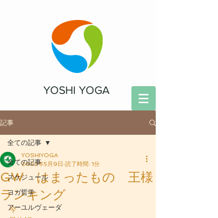
YOSHI YOGA
記事
全ての記事
YOSHIYOGA
全ての記事
2022年5月9日
読了時間: 1分
GW はまったもの 王様
スケジュール
ランキング
ヨガ哲学
アーユルヴェーダ
今