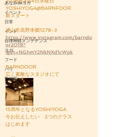
2026年3月4日水曜日　
あなみdeヨガ
YOSHIYOGA@BARNFOOR
イベント
新スタート
日常
津山市高野本郷1278-3
インド
https://www.instagram.com/barndo
自律神経メンテナンス
or2019?
ヨガ
igsh=NGhmY2NkNXd1cWpk
フード
BARNDOOR 
バリ
広く素敵なスタジオにて
数秘学
15周年となるYOSHIYOGA
今お伝えしたい　2つのクラス
はじめます