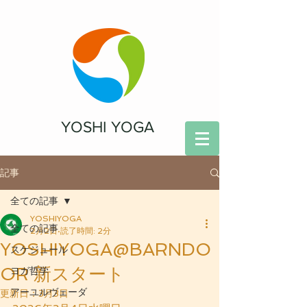
YOSHI YOGA
記事
全ての記事
YOSHIYOGA
全ての記事
2月2日
読了時間: 2分
YOSHIYOGA@BARNDO
スケジュール
OR 新スタート
ヨガ哲学
アーユルヴェーダ
更新日：
3月3日